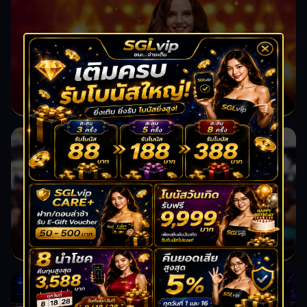
SBO
ไลฟ์วีดีโอ
WE
ไลฟ์วีดีโอ