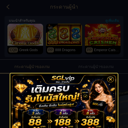
กระดานผู้นำ
แนะนำสำหรับคุณ
ดูเพิ่มเติม
CQ9
Greek Gods
PP
888 Dragons
PP
Emperor Caishen
กระดานผู้นำของเกม
กระดานผู้นำของเกม
เดิมพันสัปดาห์
จำนวนถอ
1.
08****96
เดิมพัน 1601582 บาท
รางวัล: 0 บ.
08****96
1.
2.
09****36
เดิมพัน 909232 บาท
รางวัล: 0 บ.
09****36
2.
3.
SG****00
เดิมพัน 349227 บาท
รางวัล: 0 บ.
NA****3
3.